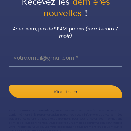
Recevez les
dernières
nouvelles
!
Avec nous, pas de SPAM, promis
(max 1 email /
mois)
S'inscrire
En soumettant ce formulaire, vous acceptez de recevoir notre newsletter.
Conformément à la réglementation RGPD, nous vous informons que vos données
personnelles seront utilisées exclusivement pour vous envoyer des informations
et mises à jour pertinentes. Vous recevrez un email de confirmation pour valider
votre inscription. Vous pouvez vous désabonner à tout moment en cliquant sur le
lien de désinscription dans nos emails.