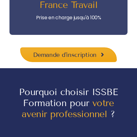
France Travail
France Travail peut prendre en charge
jusqu’à 100% de votre formation
Prise en charge jusqu'à 100%
Demande d'inscription
Pourquoi choisir ISSBE
Formation pour
votre
avenir professionnel
?