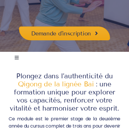
Demande d'inscription
Navigation
à
En bref
Plongez dans l’authenticité du
bascule
Qigong de la lignée Bai
: une
formation unique pour explorer
Programme
vos capacités, renforcer votre
vitalité et harmoniser votre esprit.
Financement
Ce module est le premier stage de la deuxième
année du cursus complet de trois ans pour devenir