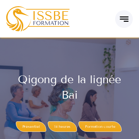
Passer
au
contenu
Qigong de la lignée
Bai
Présentiel
14 heures
Formation courte