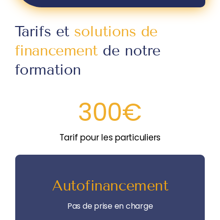
Tarifs et
solutions de
financement
de notre
formation
300
€
Tarif pour les particuliers
Pas de prise en charge
Autofinancement
Je finance moi-même ma formation en
totalité
Pas de prise en charge