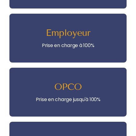
Prise en charge à 100%
Employeur
Mon entreprise prend en charge la totalité
de ma formation
Prise en charge à 100%
Prise en charge jusqu'à 100%
OPCO
Mon Opérateur de Compétences prend en
charge ma formation
Prise en charge jusqu'à 100%
Prise en charge jusqu'à 100%